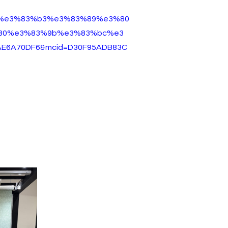
%e3%83%b3%e3%83%89%e3%80
80%e3%83%9b%e3%83%bc%e3
E6A70DF6&mcid=D30F95ADB83C