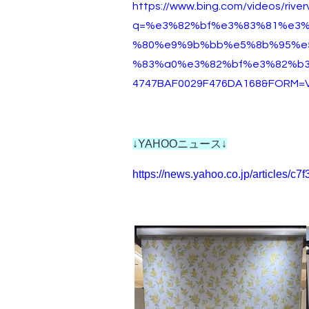
https://www.bing.com/videos/rive
q=%e3%82%bf%e3%83%81%e3
%80%e9%9b%bb%e5%8b%95%e
%83%a0%e3%82%bf%e3%82%b3%
4747BAF0029F476DA168&FORM=V
↓YAHOOニュース↓
https://news.yahoo.co.jp/article