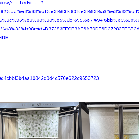
rview/relatedvideo?
%82%ab%e3%83%af%e3%83%96%e3%83%a9%e3%82%a4
5%8c%96%e3%80%80%e5%8b%95%e7%94%bb%e3%80%
e3%82%b9&mid=D37283EFCB3AE6A70DF6D37283EFCB3A
IRE
s/c7f3d4cbbf3b4aa10842d0d4c570e622c9653723