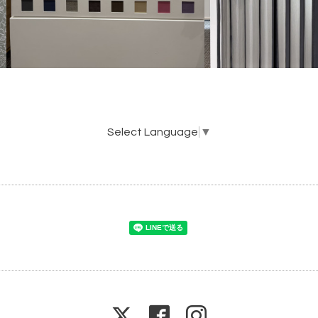
Select Language
▼