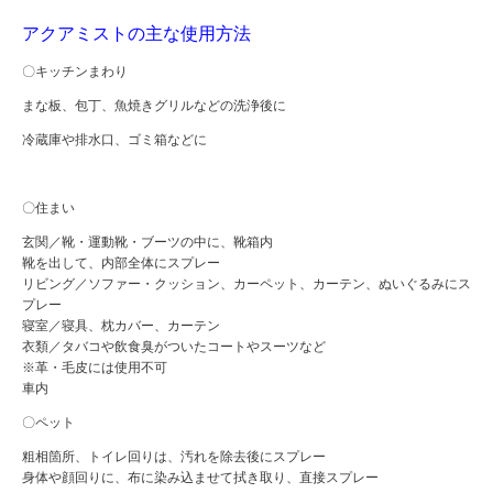
アクアミストの主な使用方法
〇キッチンまわり
まな板、包丁、魚焼きグリルなどの洗浄後に
冷蔵庫や排水口、ゴミ箱などに
〇住まい
玄関／靴・運動靴・ブーツの中に、靴箱内
靴を出して、内部全体にスプレー
リビング／ソファー・クッション、カーペット、カーテン、ぬいぐるみにス
プレー
寝室／寝具、枕カバー、カーテン
衣類／タバコや飲食臭がついたコートやスーツなど
※革・毛皮には使用不可
車内
〇ペット
粗相箇所、トイレ回りは、汚れを除去後にスプレー
身体や顔回りに、布に染み込ませて拭き取り、直接スプレー